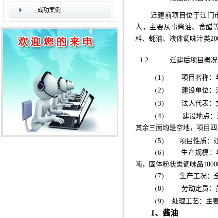
成功案例
迁建前项目位于江门
人，主要从事酱油、食醋
料、蚝油、液体调味汁类
20
1.2
迁建后
项目概况
（1）
项目名称：
（2）
建设单位：
（3）
法人代表：
（4）
建设地点：
其余三面均是空地，项目四
（5）
项目性质：
（6）
生产规模：年
吨，固体粉状类调味品100
（7）
生产工况：全
（8）
劳动定员：员
（9）
处理工艺：主
1
、酱油