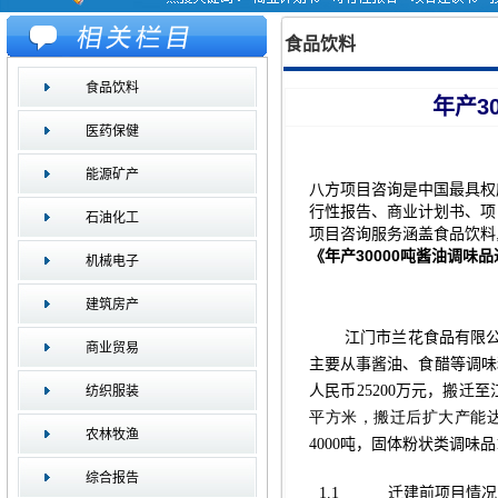
食品饮料
食品饮料
年产3
医药保健
能源矿产
八方项目咨询是中国最具权
行性报告、商业计划书、项
石油化工
项目咨询服务涵盖食品饮料,
《年产30000吨酱油调味
机械电子
建筑房产
江门市兰花食品有限
商业贸易
主要从事酱油、食醋等调味
人民币
25200
万元，搬迁至
纺织服装
平方米
，搬迁后扩大产能
农林牧渔
4000
吨，固体粉状类调味品
综合报告
1.1
迁建前项目情况