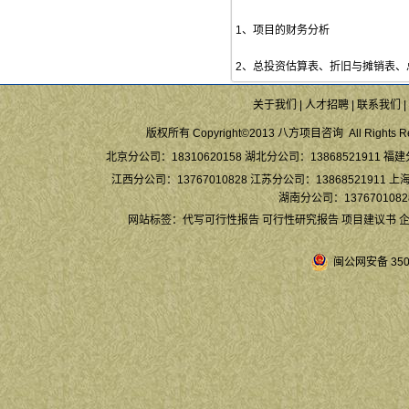
1、项目的财务分析
2、总投资估算表、折旧与摊销表、
关于我们
|
人才招聘
|
联系我们
|
版权所有 Copyright©2013 八方项目咨询 All Rights Re
北京分公司：18310620158 湖北分公司：13868521911 福建
江西分公司：13767010828 江苏分公司：13868521911 上海
湖南分公司：13767010828
网站标签：
代写可行性报告
可行性研究报告
项目建议书
闽公网安备 3504