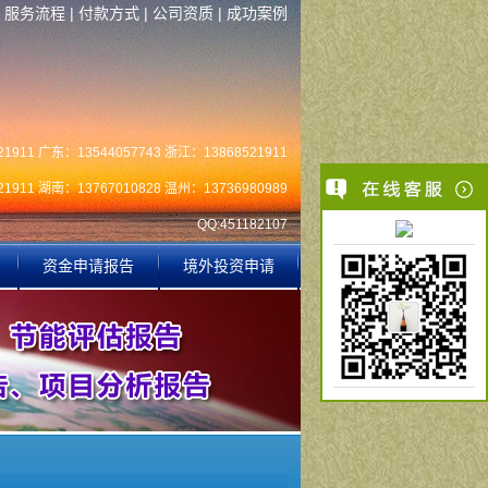
|
服务流程
|
付款方式
|
公司资质
|
成功案例
1911 广东：13544057743 浙江：13868521911
1911 湖南：13767010828 温州：13736980989
QQ:451182107
资金申请报告
境外投资申请