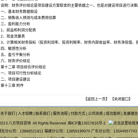
说明：财务评价结论是项目建设方案取舍的主要依据之一，也是对建设项目进行决策
一、基本财务数据假设
二、销售收入预测与成本费用估算
三、盈利能力分析
1、损益和利润分配表
2、现金流量表
3、计算相关财务指标（投资利润率、投资利税率、财务内部收益率、财务净现值、
四、敏感性分析
五、盈亏平衡分析
六、财务评价结论
第十二章 项目综合评价结论
一、项目可行性分析结论
二、项目建设建议
第十三章 附件
【
返回上一页
】 【
关闭窗口
】
关于我们
|
人才招聘
|
联系我们
|
服务流程
|
付款方式
|
公司资质
|
成功案例
|
发展理念
013 八方项目咨询 All Rights Reserved.
闽ICP备13017816号-2
湖北分公司：13868521911 福建分公司：13859199070 广东分公司：1354405774