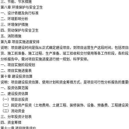
三、节能、节水措施
第八章 环境保护与安全卫生
一、设计依据及执行标准
二、环境影响分析
三、环境保护措施
四、劳动保护与安全卫生
五、消防措施
第九章 项目实施进度安排
说明：项目建设时间是指从正式确定建设项目，到项目运营生产这段时间，包括项目
货、施工前准备、施工过程、生产准备、竣工验收和交付使用等各工作阶段，各阶段
分析报告中，需对项目实施进度进行统一规划、科学安排。
一、项目实施阶段规划
二、项目实施进度表
第十章 建设投资估算
说明：项目建设投资估算、使用计划和资金筹措方式，是项目可行性分析报告的重要
一、投资估算范围
二、建设投资估算
（一）项目总投资
（二）固定资产投资（土地费用、土建工程、装修装饰、设备、预备费、工程建设其
（三）流动资金
三、分年投资计划表
四、资金筹措
第十一章 项目财务评价