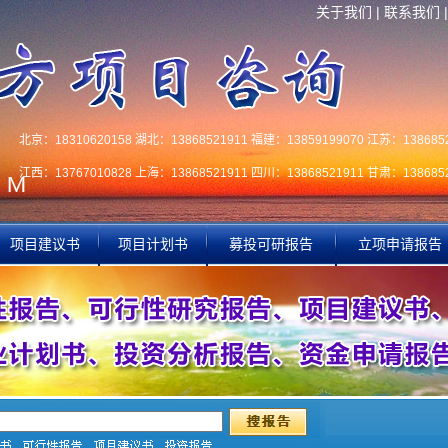
关于我们
|
联系我们
北京：18310620158 湖北：13868521911 福建：13859199070 江苏：1386852
江西：13767010828 上海：13868521911 四川：13868521911 甘肃：1386852
项目建议书
项目计划书
募投可研报告
立项申请报告