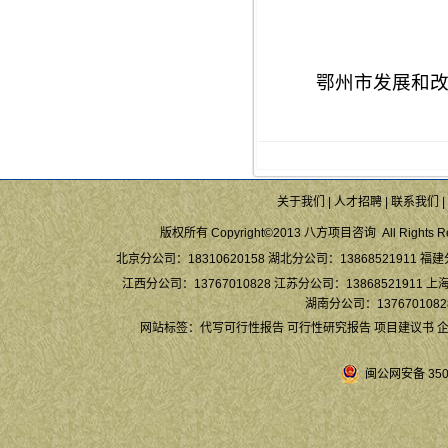
鄂州市发展和改
关于我们
|
人才招聘
|
联系我们
|
版权所有 Copyright©2013 八方项目咨询 All Rights Re
北京分公司：18310620158 湖北分公司：13868521911 福建
江西分公司：13767010828 江苏分公司：13868521911 上海
湖南分公司：13767010828
网站标签：
代写可行性报告
可行性研究报告
项目建议书
闽公网安备 3504