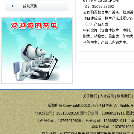
6 门卫室 25 25 1F 1幢
成功案例
合计 35092 23692
公司购置数套生产设备、检测设
项目建成后，拟生产法规规定的
（七）产品方案
中药饮片（含毒性饮片；净制、
脂类、动物类、昆虫类、矿物类
子等为主。产品以内销为主。
关于我们
|
人才招聘
|
联系我们
|
版权所有 Copyright©2013 八方项目咨询 All Rights Re
北京分公司：18310620158 湖北分公司：13868521911 福建
江西分公司：13767010828 江苏分公司：13868521911 上海
湖南分公司：13767010828