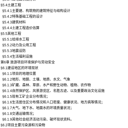
§5.4土建工程
§5.4.1主要建、构筑物的建筑特征与结构设计
§5.4.2特殊基础工程的设计
§5.4.3建筑材料
§5.4.4土建工程造价估算
§5.5其他工程
§5.5.1给排水工程
§5.5.2动力及公用工程
§5.5.3地震设防
§5.5.4生活福利设施
第6章 旅游项目环境保护与劳动安全
§6.1建设地区的环境现状
§6.1.1项目的地理位置
§6.1.2地形、地貌、土壤、地质、水文、气象
§6.1.3矿藏、森林、草原、水产和野生动物、植物、农作物
§6.1.4自然保护区、风景游览区、名胜古迹、以及重要政治文化设施
§6.1.5现有工矿企业分布情况；
§6.1.6生活居住区分布情况和人口密度、健康状况、地方病等情况；
§6.1.7大气、地下水、地面水的环境质量状况；
§6.1.8交通运输情况；
§6.1.9其他社会经济活动污染、破坏现状资料。
§6.2项目主要污染源和污染物