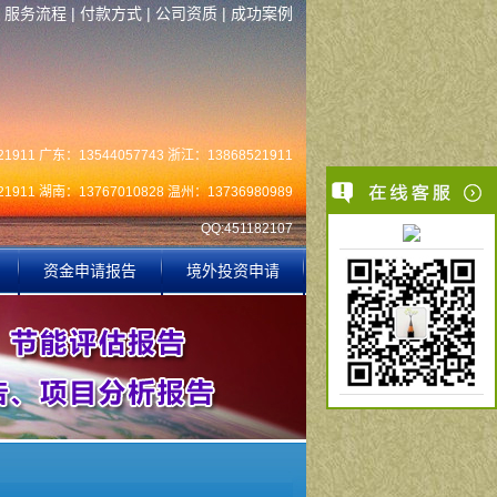
|
服务流程
|
付款方式
|
公司资质
|
成功案例
1911 广东：13544057743 浙江：13868521911
1911 湖南：13767010828 温州：13736980989
QQ:451182107
资金申请报告
境外投资申请