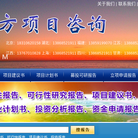
关于我们
|
联系我们
北京：18310620158 湖北：13868521911 福建：13859199070 江苏：1386852
江西：13767010828 上海：13868521911 四川：13868521911 甘肃：1386852
项目建议书
项目计划书
募投可研报告
立项申请报告