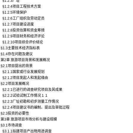
§1.2.3厂址
§1.2.4项目工程技术方案
§1.2.5环境保护
§1.2.6工厂组织及劳动定员
§1.2.7项目建设进度
§1.2.8投资估算和资金筹措
§1.2.9项目财务和经济评论
§1.2.10项目综合评价结论
§1.3主要技术经济指标表
§1.4存在问题及建议
第2章 旅游项目背景和发展概况
§2.1项目提出的背景
§2.1.1国家或行业发展规划
§2.1.2项目发起人和发起缘由
§2.2项目发展概况
§2.2.1已进行的调查研究项目及其成果
§2.2.2试验试制工作情况１１
§2.2.3厂址初勘和初步测量工作情况
§2.2.4项目建议书的编制、提出及审批过程
§2.3投资的必要性
第3章 旅游项目市场分析与建设规模
§3.1市场调查
§3.1.1拟建项目产出物用途调查